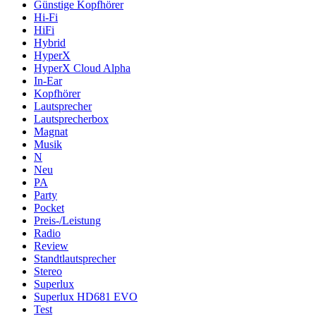
Günstige Kopfhörer
Hi-Fi
HiFi
Hybrid
HyperX
HyperX Cloud Alpha
In-Ear
Kopfhörer
Lautsprecher
Lautsprecherbox
Magnat
Musik
N
Neu
PA
Party
Pocket
Preis-/Leistung
Radio
Review
Standtlautsprecher
Stereo
Superlux
Superlux HD681 EVO
Test