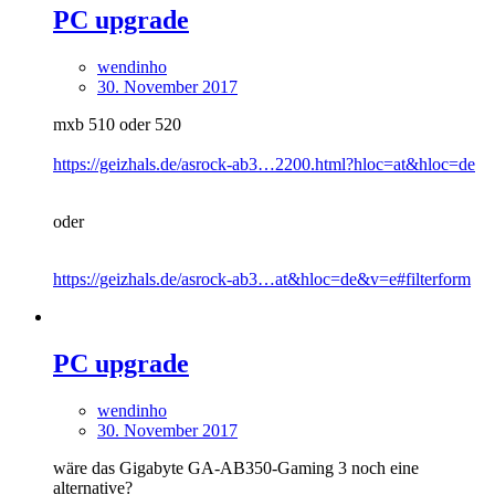
PC upgrade
wendinho
30. November 2017
mxb 510 oder 520
https://geizhals.de/asrock-ab3…2200.html?hloc=at&hloc=de
oder
https://geizhals.de/asrock-ab3…at&hloc=de&v=e#filterform
PC upgrade
wendinho
30. November 2017
wäre das Gigabyte GA-AB350-Gaming 3 noch eine
alternative?