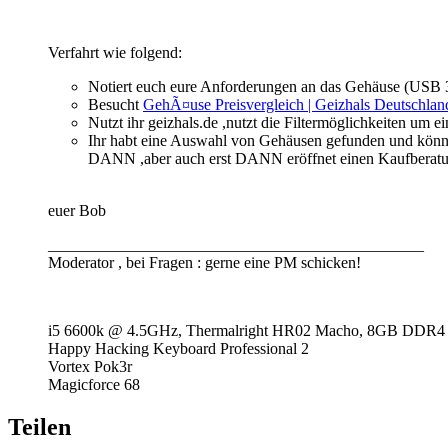
Verfahrt wie folgend:
Notiert euch eure Anforderungen an das Gehäuse (USB 3.
Besucht
GehÃ¤use Preisvergleich | Geizhals Deutschlan
Nutzt ihr geizhals.de ,nutzt die Filtermöglichkeiten um
Ihr habt eine Auswahl von Gehäusen gefunden und könnt e
DANN ,aber auch erst DANN eröffnet einen Kaufberatu
euer Bob
_______________________________________________
Moderator , bei Fragen : gerne eine PM schicken!
i5 6600k @ 4.5GHz, Thermalright HR02 Macho, 8GB DDR4
Happy Hacking Keyboard Professional 2
Vortex Pok3r
Magicforce 68
Teilen