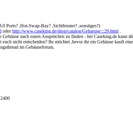
0 Ports? ,Hot-Swap-Bay? ,Sichtfenster? ,sonstiges?)
d
oder
http://www.caseking.de/shop/catalog/Gehaeuse:::29.html
.
 ein Gehäuse nach euren Ansprüchen zu finden - bei Caseking.de kann ä
uch nicht entscheiden? Ihr möchtet ,bevor ihr ein Gehäuse kauft eine
ngsthread im Gehäuseforum.
 2400