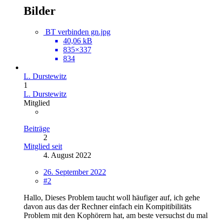
Bilder
BT verbinden gn.jpg
40,06 kB
835×337
834
L. Durstewitz
1
L. Durstewitz
Mitglied
Beiträge
2
Mitglied seit
4. August 2022
26. September 2022
#2
Hallo, Dieses Problem taucht woll häufiger auf, ich gehe
davon aus das der Rechner einfach ein Kompitibilitäts
Problem mit den Kophörern hat, am beste versuchst du mal