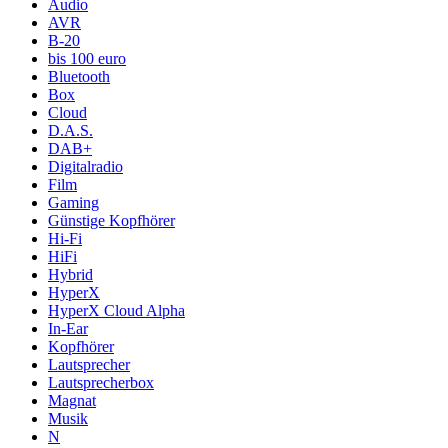
Audio
AVR
B-20
bis 100 euro
Bluetooth
Box
Cloud
D.A.S.
DAB+
Digitalradio
Film
Gaming
Günstige Kopfhörer
Hi-Fi
HiFi
Hybrid
HyperX
HyperX Cloud Alpha
In-Ear
Kopfhörer
Lautsprecher
Lautsprecherbox
Magnat
Musik
N