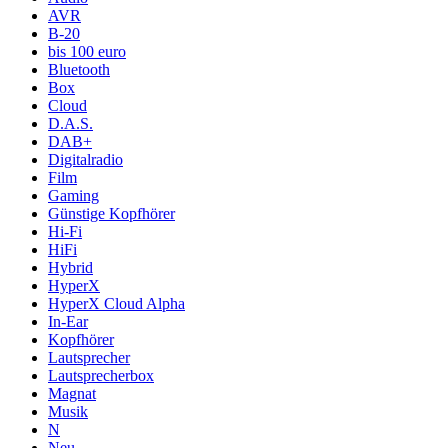
AVR
B-20
bis 100 euro
Bluetooth
Box
Cloud
D.A.S.
DAB+
Digitalradio
Film
Gaming
Günstige Kopfhörer
Hi-Fi
HiFi
Hybrid
HyperX
HyperX Cloud Alpha
In-Ear
Kopfhörer
Lautsprecher
Lautsprecherbox
Magnat
Musik
N
Neu