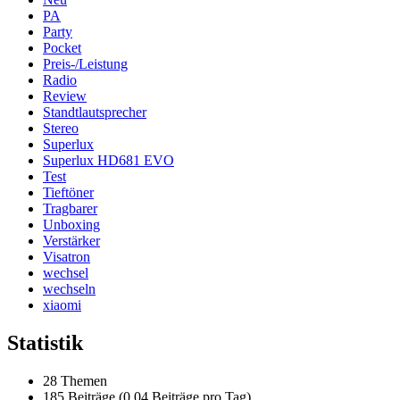
PA
Party
Pocket
Preis-/Leistung
Radio
Review
Standtlautsprecher
Stereo
Superlux
Superlux HD681 EVO
Test
Tieftöner
Tragbarer
Unboxing
Verstärker
Visatron
wechsel
wechseln
xiaomi
Statistik
28 Themen
185 Beiträge (0,04 Beiträge pro Tag)