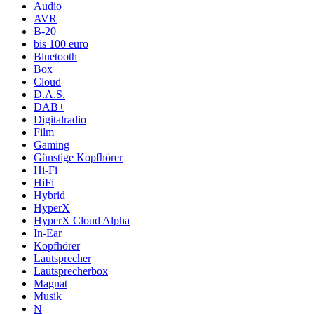
Audio
AVR
B-20
bis 100 euro
Bluetooth
Box
Cloud
D.A.S.
DAB+
Digitalradio
Film
Gaming
Günstige Kopfhörer
Hi-Fi
HiFi
Hybrid
HyperX
HyperX Cloud Alpha
In-Ear
Kopfhörer
Lautsprecher
Lautsprecherbox
Magnat
Musik
N