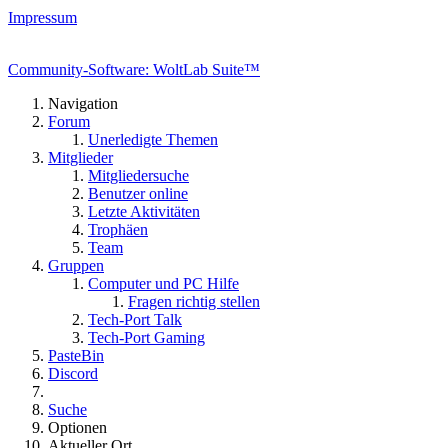
Impressum
Community-Software: WoltLab Suite™
Navigation
Forum
Unerledigte Themen
Mitglieder
Mitgliedersuche
Benutzer online
Letzte Aktivitäten
Trophäen
Team
Gruppen
Computer und PC Hilfe
Fragen richtig stellen
Tech-Port Talk
Tech-Port Gaming
PasteBin
Discord
Suche
Optionen
Aktueller Ort