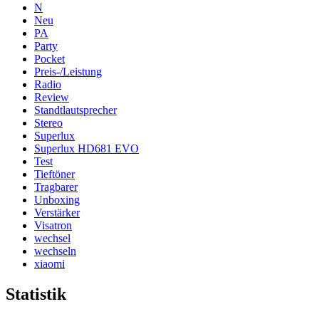
N
Neu
PA
Party
Pocket
Preis-/Leistung
Radio
Review
Standtlautsprecher
Stereo
Superlux
Superlux HD681 EVO
Test
Tieftöner
Tragbarer
Unboxing
Verstärker
Visatron
wechsel
wechseln
xiaomi
Statistik