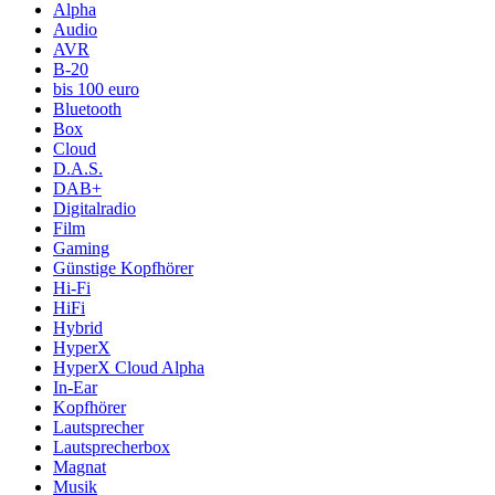
Alpha
Audio
AVR
B-20
bis 100 euro
Bluetooth
Box
Cloud
D.A.S.
DAB+
Digitalradio
Film
Gaming
Günstige Kopfhörer
Hi-Fi
HiFi
Hybrid
HyperX
HyperX Cloud Alpha
In-Ear
Kopfhörer
Lautsprecher
Lautsprecherbox
Magnat
Musik