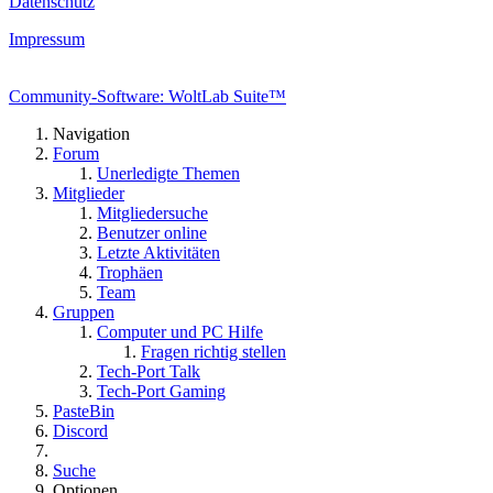
Datenschutz
Impressum
Community-Software: WoltLab Suite™
Navigation
Forum
Unerledigte Themen
Mitglieder
Mitgliedersuche
Benutzer online
Letzte Aktivitäten
Trophäen
Team
Gruppen
Computer und PC Hilfe
Fragen richtig stellen
Tech-Port Talk
Tech-Port Gaming
PasteBin
Discord
Suche
Optionen