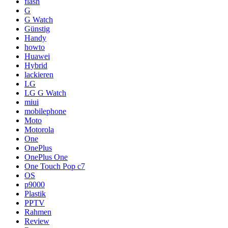
flash
G
G Watch
Günstig
Handy
howto
Huawei
Hybrid
lackieren
LG
LG G Watch
miui
mobilephone
Moto
Motorola
One
OnePlus
OnePlus One
One Touch Pop c7
OS
p9000
Plastik
PPTV
Rahmen
Review