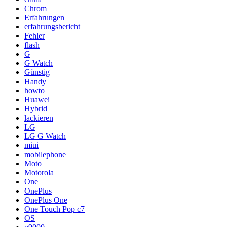
Chrom
Erfahrungen
erfahrungsbericht
Fehler
flash
G
G Watch
Günstig
Handy
howto
Huawei
Hybrid
lackieren
LG
LG G Watch
miui
mobilephone
Moto
Motorola
One
OnePlus
OnePlus One
One Touch Pop c7
OS