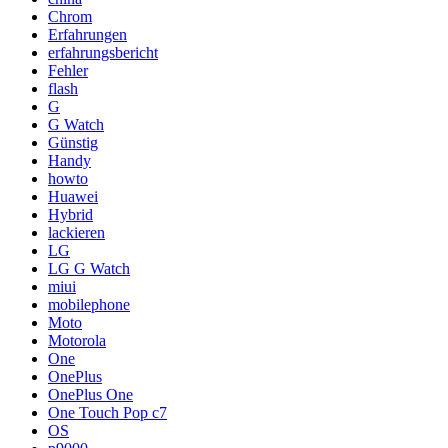
Chrom
Erfahrungen
erfahrungsbericht
Fehler
flash
G
G Watch
Günstig
Handy
howto
Huawei
Hybrid
lackieren
LG
LG G Watch
miui
mobilephone
Moto
Motorola
One
OnePlus
OnePlus One
One Touch Pop c7
OS