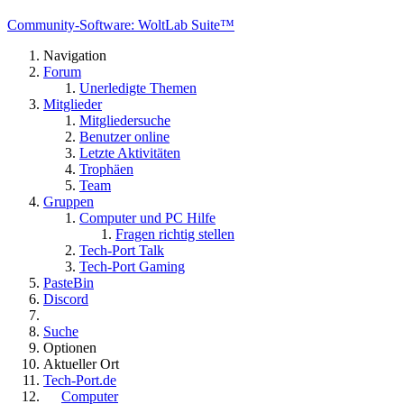
Community-Software: WoltLab Suite™
Navigation
Forum
Unerledigte Themen
Mitglieder
Mitgliedersuche
Benutzer online
Letzte Aktivitäten
Trophäen
Team
Gruppen
Computer und PC Hilfe
Fragen richtig stellen
Tech-Port Talk
Tech-Port Gaming
PasteBin
Discord
Suche
Optionen
Aktueller Ort
Tech-Port.de
Computer