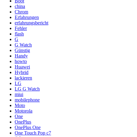
Boot
china
Chrom
Erfahrungen
erfahrungsbericht
Fehler
flash
G
G Watch
Günstig
Handy
howto
Huawei
Hybrid
lackieren
LG
LG G Watch
miui
mobilephone
Moto
Motorola
One
OnePlus
OnePlus One
One Touch Pop c7