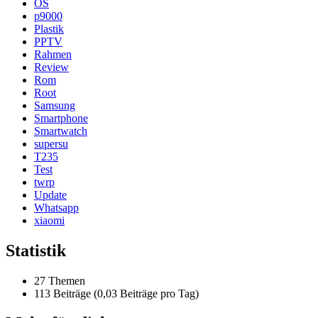
OS
p9000
Plastik
PPTV
Rahmen
Review
Rom
Root
Samsung
Smartphone
Smartwatch
supersu
T235
Test
twrp
Update
Whatsapp
xiaomi
Statistik
27 Themen
113 Beiträge (0,03 Beiträge pro Tag)