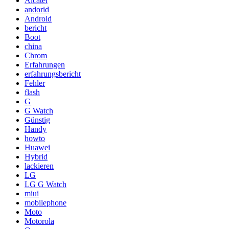
Alcatel
andorid
Android
bericht
Boot
china
Chrom
Erfahrungen
erfahrungsbericht
Fehler
flash
G
G Watch
Günstig
Handy
howto
Huawei
Hybrid
lackieren
LG
LG G Watch
miui
mobilephone
Moto
Motorola