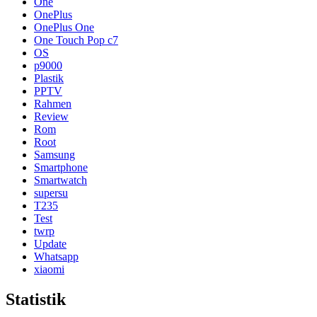
One
OnePlus
OnePlus One
One Touch Pop c7
OS
p9000
Plastik
PPTV
Rahmen
Review
Rom
Root
Samsung
Smartphone
Smartwatch
supersu
T235
Test
twrp
Update
Whatsapp
xiaomi
Statistik