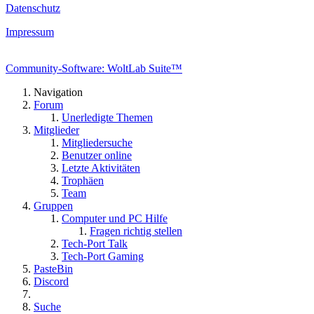
Datenschutz
Impressum
Community-Software: WoltLab Suite™
Navigation
Forum
Unerledigte Themen
Mitglieder
Mitgliedersuche
Benutzer online
Letzte Aktivitäten
Trophäen
Team
Gruppen
Computer und PC Hilfe
Fragen richtig stellen
Tech-Port Talk
Tech-Port Gaming
PasteBin
Discord
Suche