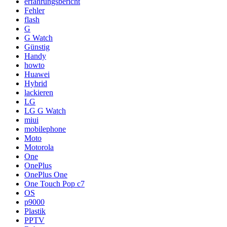
erfahrungsbericht
Fehler
flash
G
G Watch
Günstig
Handy
howto
Huawei
Hybrid
lackieren
LG
LG G Watch
miui
mobilephone
Moto
Motorola
One
OnePlus
OnePlus One
One Touch Pop c7
OS
p9000
Plastik
PPTV