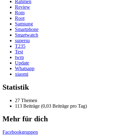
Rahmen
Review
Rom
Root
Samsung
Smartphone
Smartwatch
supersu
T235
Test
twrp
Update
Whatsapp
xiaomi
Statistik
27 Themen
113 Beiträge (0,03 Beiträge pro Tag)
Mehr für dich
Facebookgruppen