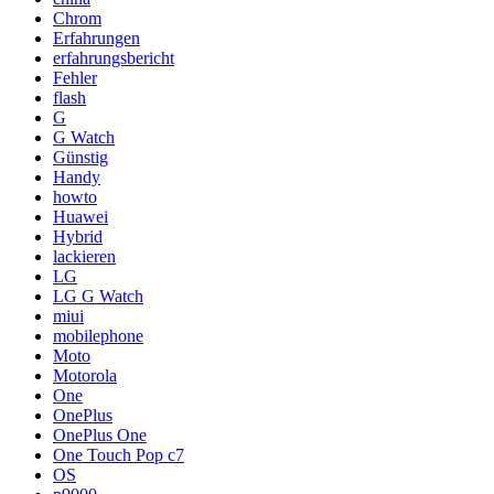
Chrom
Erfahrungen
erfahrungsbericht
Fehler
flash
G
G Watch
Günstig
Handy
howto
Huawei
Hybrid
lackieren
LG
LG G Watch
miui
mobilephone
Moto
Motorola
One
OnePlus
OnePlus One
One Touch Pop c7
OS