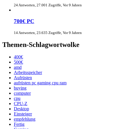
24 Antworten, 27.001 Zugriffe, Vor 9 Jahren
700€ PC
14 Antworten, 23.635 Zugriffe, Vor 9 Jahren
Themen-Schlagwortwolke
400€
500€
amd
Arbeitsspeicher
Aufrüsten
aufrüsten pc gaming cpu ram
buying
computer
cpu
CPU-Z
Desktop
Einsteiger
empfehlung
Fertig