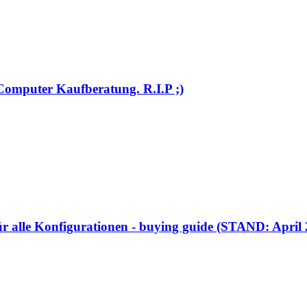
e Computer Kaufberatung. R.I.P ;)
für alle Konfigurationen - buying guide (STAND: April