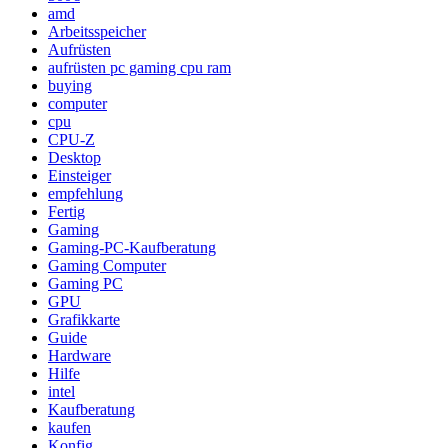
amd
Arbeitsspeicher
Aufrüsten
aufrüsten pc gaming cpu ram
buying
computer
cpu
CPU-Z
Desktop
Einsteiger
empfehlung
Fertig
Gaming
Gaming-PC-Kaufberatung
Gaming Computer
Gaming PC
GPU
Grafikkarte
Guide
Hardware
Hilfe
intel
Kaufberatung
kaufen
Konfig