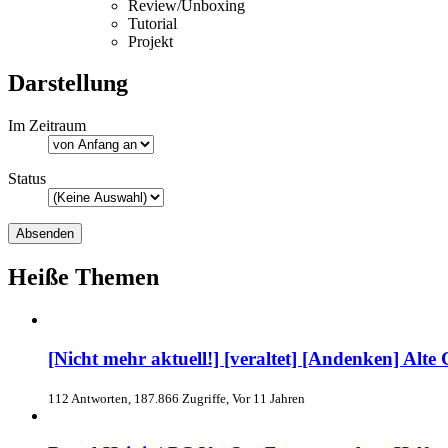
Review/Unboxing
Tutorial
Projekt
Darstellung
Im Zeitraum
Status
Heiße Themen
[Nicht mehr aktuell!] [veraltet] [Andenken] Alt
112 Antworten, 187.866 Zugriffe, Vor 11 Jahren