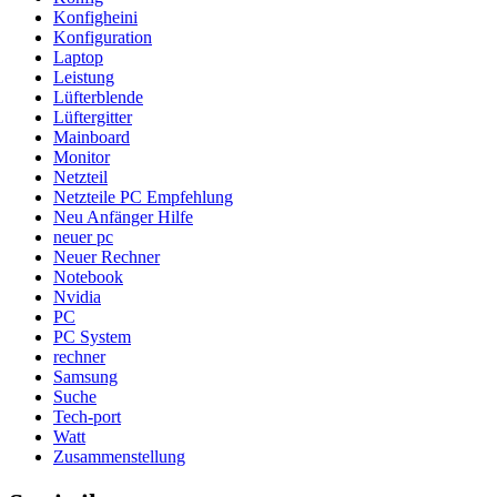
Konfigheini
Konfiguration
Laptop
Leistung
Lüfterblende
Lüftergitter
Mainboard
Monitor
Netzteil
Netzteile PC Empfehlung
Neu Anfänger Hilfe
neuer pc
Neuer Rechner
Notebook
Nvidia
PC
PC System
rechner
Samsung
Suche
Tech-port
Watt
Zusammenstellung