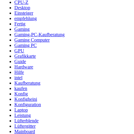
CPU-Z
Desktop
Einsteiger
empfehlung
Fertig
Gaming
Gaming-PC-Kaufberatung
Gaming Computer
Gaming PC
GPU
Grafikkarte
Guide
Hardware
Hilfe
intel
Kaufberatung
kaufen
Konfig
Konfigheini
Konfiguration
Laptop
Leistung
Lüfterblende
Lüftergitter
Mainboard