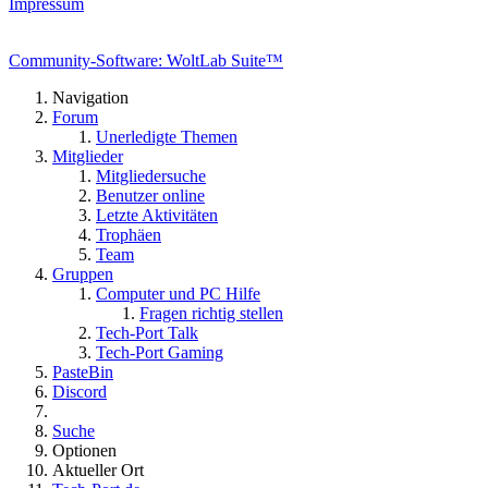
Impressum
Community-Software: WoltLab Suite™
Navigation
Forum
Unerledigte Themen
Mitglieder
Mitgliedersuche
Benutzer online
Letzte Aktivitäten
Trophäen
Team
Gruppen
Computer und PC Hilfe
Fragen richtig stellen
Tech-Port Talk
Tech-Port Gaming
PasteBin
Discord
Suche
Optionen
Aktueller Ort