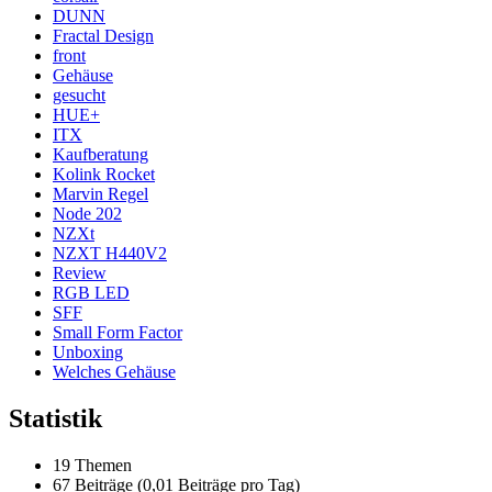
DUNN
Fractal Design
front
Gehäuse
gesucht
HUE+
ITX
Kaufberatung
Kolink Rocket
Marvin Regel
Node 202
NZXt
NZXT H440V2
Review
RGB LED
SFF
Small Form Factor
Unboxing
Welches Gehäuse
Statistik
19 Themen
67 Beiträge (0,01 Beiträge pro Tag)