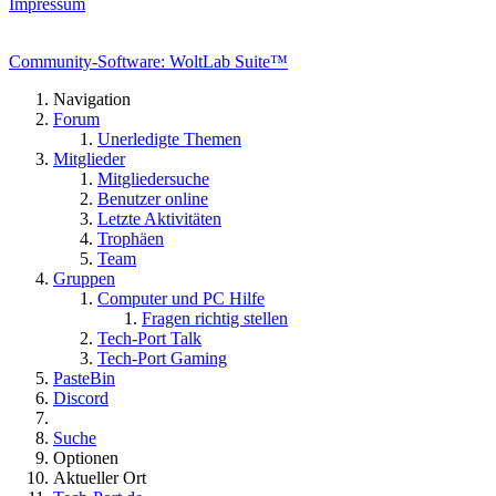
Impressum
Community-Software: WoltLab Suite™
Navigation
Forum
Unerledigte Themen
Mitglieder
Mitgliedersuche
Benutzer online
Letzte Aktivitäten
Trophäen
Team
Gruppen
Computer und PC Hilfe
Fragen richtig stellen
Tech-Port Talk
Tech-Port Gaming
PasteBin
Discord
Suche
Optionen
Aktueller Ort