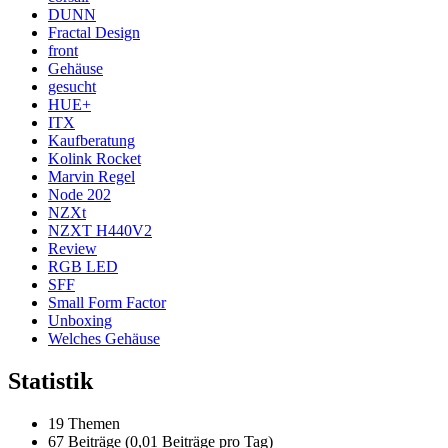
DUNN
Fractal Design
front
Gehäuse
gesucht
HUE+
ITX
Kaufberatung
Kolink Rocket
Marvin Regel
Node 202
NZXt
NZXT H440V2
Review
RGB LED
SFF
Small Form Factor
Unboxing
Welches Gehäuse
Statistik
19 Themen
67 Beiträge (0,01 Beiträge pro Tag)