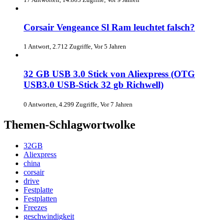
Corsair Vengeance Sl Ram leuchtet falsch?
1 Antwort, 2.712 Zugriffe, Vor 5 Jahren
32 GB USB 3.0 Stick von Aliexpress (OTG
USB3.0 USB-Stick 32 gb Richwell)
0 Antworten, 4.299 Zugriffe, Vor 7 Jahren
Themen-Schlagwortwolke
32GB
Aliexpress
china
corsair
drive
Festplatte
Festplatten
Freezes
geschwindigkeit