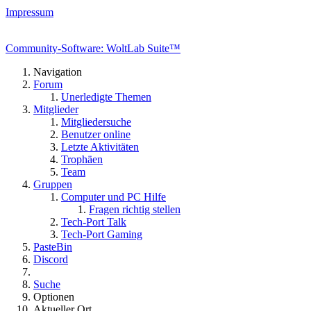
Impressum
Community-Software: WoltLab Suite™
Navigation
Forum
Unerledigte Themen
Mitglieder
Mitgliedersuche
Benutzer online
Letzte Aktivitäten
Trophäen
Team
Gruppen
Computer und PC Hilfe
Fragen richtig stellen
Tech-Port Talk
Tech-Port Gaming
PasteBin
Discord
Suche
Optionen
Aktueller Ort