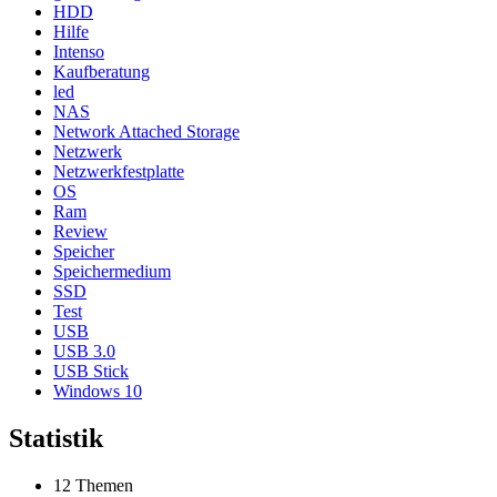
HDD
Hilfe
Intenso
Kaufberatung
led
NAS
Network Attached Storage
Netzwerk
Netzwerkfestplatte
OS
Ram
Review
Speicher
Speichermedium
SSD
Test
USB
USB 3.0
USB Stick
Windows 10
Statistik
12 Themen