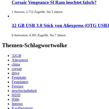
Corsair Vengeance Sl Ram leuchtet falsch?
1 Antwort, 2.712 Zugriffe, Vor 5 Jahren
32 GB USB 3.0 Stick von Aliexpress (OTG USB3.
0 Antworten, 4.301 Zugriffe, Vor 7 Jahren
Themen-Schlagwortwolke
32GB
Aliexpress
china
corsair
drive
Festplatte
Festplatten
Freezes
geschwindigkeit
HDD
Hilfe
Intenso
Kaufberatung