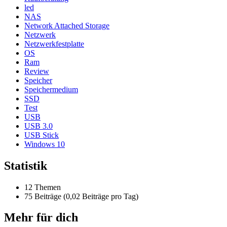
led
NAS
Network Attached Storage
Netzwerk
Netzwerkfestplatte
OS
Ram
Review
Speicher
Speichermedium
SSD
Test
USB
USB 3.0
USB Stick
Windows 10
Statistik
12 Themen
75 Beiträge (0,02 Beiträge pro Tag)
Mehr für dich